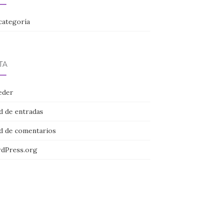
categoría
TA
eder
d de entradas
d de comentarios
dPress.org