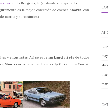
Beaune
, en la Borgoña, lugar donde se expone la
CO
eguramente es la mejor colección de coches
Abarth
, con
de motos y aeronáutica).
AR
jun
may
hes y entusiastas. Así se esperan
Lancia Beta
de todos
vi
,
Montecarlo
, pero también
Rally 037
o Beta
Coupé
abri
mar
mar
CA