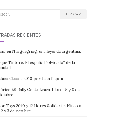
car:
BUSCAR
TRADAS RECIENTES
ino en Nürgurgring, una leyenda argentina.
que Tintoré. El español “olvidado” de la
mula 1
Mans Classic 2010 por Jean Papon
órico 58 Rally Costa Brava. Lloret 5 y 6 de
iembre
or Toys 2010 y 12 Hores Solidaries Ninco a
, 2 y 3 de octubre