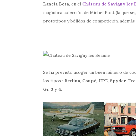
Lancia Beta,
en el
Château de Savigny les 
magnifica colección de Michel Pont (la que s
prototipos y bólidos de competición, además 
Se ha previsto acoger un buen número de coc
los tipos :
Berlina
,
Coupé
,
HPE
,
Spyder
,
Tre
Gr. 3 y 4
.