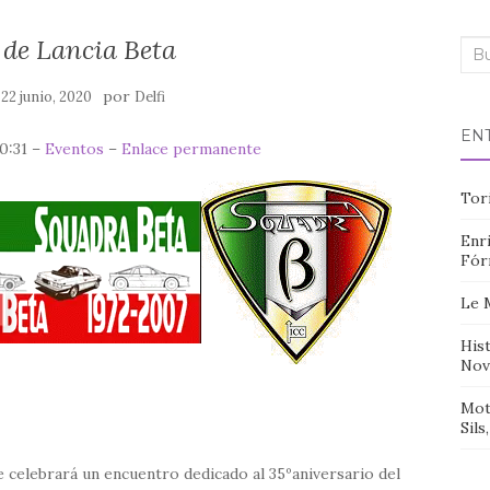
 de Lancia Beta
Bus
n
por
22 junio, 2020
Delfi
EN
00:31 –
Eventos
–
Enlace permanente
Tor
Enri
Fór
Le 
Hist
Nov
Mot
Sils
 se celebrará un encuentro dedicado al 35ºaniversario del