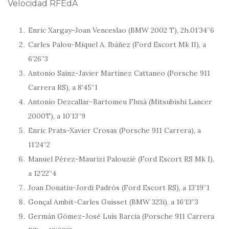
Velocidad RFEdA
Enric Xargay-Joan Venceslao (BMW 2002 T), 2h.01’34”6
Carles Palou-Miquel A. Ibáñez (Ford Escort Mk II), a
6’26”3
Antonio Sainz-Javier Martínez Cattaneo (Porsche 911
Carrera RS), a 8’45”1
Antonio Dezcallar-Bartomeu Fluxà (Mitsubishi Lancer
2000T), a 10’13”9
Enric Prats-Xavier Crosas (Porsche 911 Carrera), a
11’24”2
Manuel Pérez-Maurizi Palouzié (Ford Escort RS Mk I),
a 12’22”4
Joan Donatiu-Jordi Padrós (Ford Escort RS), a 13’19”1
Gonçal Ambit-Carles Guisset (BMW 323i), a 16’13”3
Germán Gómez-José Luis Barcia (Porsche 911 Carrera