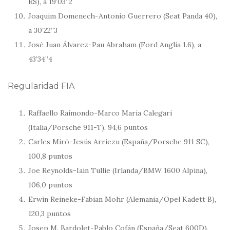
RS), a 19’03”2
Joaquim Domenech-Antonio Guerrero (Seat Panda 40),
a 30’22”3
José Juan Álvarez-Pau Abraham (Ford Anglia 1.6), a
43’34”4
Regularidad FIA
Raffaello Raimondo-Marco Maria Calegari
(Italia/Porsche 911-T), 94,6 puntos
Carles Miró-Jesús Arriezu (España/Porsche 911 SC),
100,8 puntos
Joe Reynolds-Iain Tullie (Irlanda/BMW 1600 Alpina),
106,0 puntos
Erwin Reineke-Fabian Mohr (Alemania/Opel Kadett B),
120,3 puntos
Josep M. Bardolet-Pablo Cofán (España/Seat 600D),