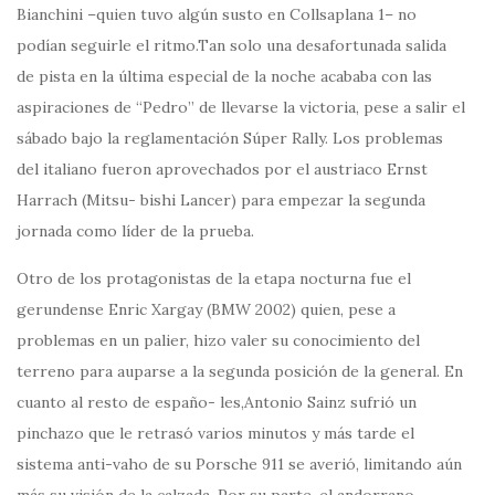
Bianchini –quien tuvo algún susto en Collsaplana 1– no
podían seguirle el ritmo.Tan solo una desafortunada salida
de pista en la última especial de la noche acababa con las
aspiraciones de “Pedro” de llevarse la victoria, pese a salir el
sábado bajo la reglamentación Súper Rally. Los problemas
del italiano fueron aprovechados por el austriaco Ernst
Harrach (Mitsu- bishi Lancer) para empezar la segunda
jornada como líder de la prueba.
Otro de los protagonistas de la etapa nocturna fue el
gerundense Enric Xargay (BMW 2002) quien, pese a
problemas en un palier, hizo valer su conocimiento del
terreno para auparse a la segunda posición de la general. En
cuanto al resto de españo- les,Antonio Sainz sufrió un
pinchazo que le retrasó varios minutos y más tarde el
sistema anti-vaho de su Porsche 911 se averió, limitando aún
más su visión de la calzada. Por su parte, el andorrano