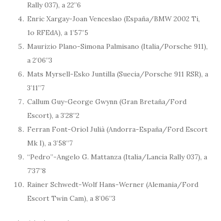
Rally 037), a 22’’6
Enric Xargay-Joan Venceslao (España/BMW 2002 Ti,
1o RFEdA), a 1’57’’5
Maurizio Plano-Simona Palmisano (Italia/Porsche 911),
a 2’06’’3
Mats Myrsell-Esko Juntilla (Suecia/Porsche 911 RSR), a
3’11’’7
Callum Guy-George Gwynn (Gran Bretaña/Ford
Escort), a 3’28’’2
Ferran Font-Oriol Julià (Andorra-España/Ford Escort
Mk I), a 3’58’’7
“Pedro”-Angelo G. Mattanza (Italia/Lancia Rally 037), a
7’37’’8
Rainer Schwedt-Wolf Hans-Werner (Alemania/Ford
Escort Twin Cam), a 8’06”3