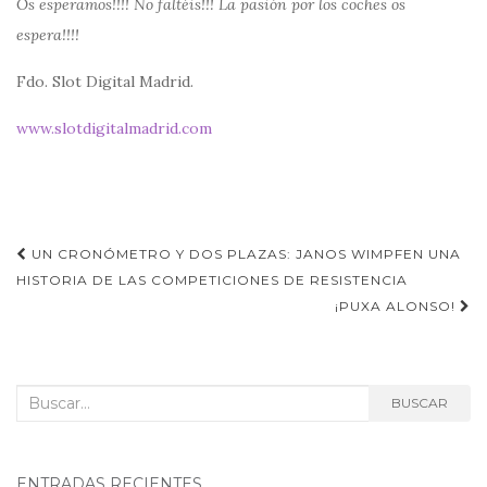
Os esperamos!!!! No faltéis!!! La pasión por los coches os
espera!!!!
Fdo. Slot Digital Madrid.
www.slotdigitalmadrid.com
Navegación
UN CRONÓMETRO Y DOS PLAZAS: JANOS WIMPFEN UNA
de
HISTORIA DE LAS COMPETICIONES DE RESISTENCIA
¡PUXA ALONSO!
entradas
Buscar:
BUSCAR
ENTRADAS RECIENTES