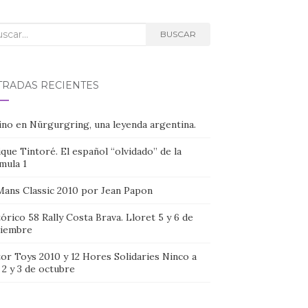
car:
BUSCAR
TRADAS RECIENTES
ino en Nürgurgring, una leyenda argentina.
que Tintoré. El español “olvidado” de la
mula 1
Mans Classic 2010 por Jean Papon
órico 58 Rally Costa Brava. Lloret 5 y 6 de
iembre
or Toys 2010 y 12 Hores Solidaries Ninco a
, 2 y 3 de octubre