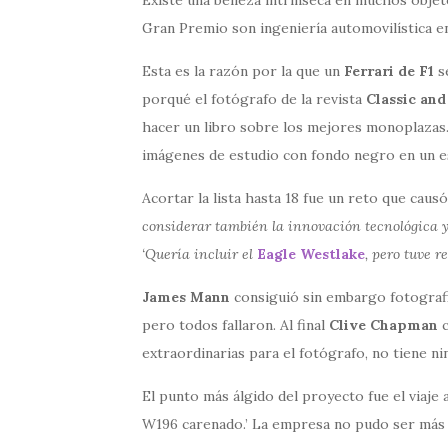
Gran Premio son ingeniería automovilística e
Esta es la razón por la que un
Ferrari de F1
s
porqué el fotógrafo de la revista
Classic and
hacer un libro sobre los mejores monoplazas. 
imágenes de estudio con fondo negro en un esti
Acortar la lista hasta 18 fue un reto que caus
considerar también la innovación tecnológica y
‘Quería incluir el
Eagle Westlake
, pero tuve r
James Mann
consiguió sin embargo fotografia
pero todos fallaron. Al final
Clive Chapman
c
extraordinarias para el fotógrafo, no tiene ni
El punto más álgido del proyecto fue el viaje 
W196 carenado.’ La empresa no pudo ser más se