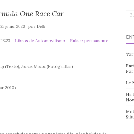
ormula One Race Car
Bus
n
por
25 junio, 2020
Delfi
EN
 23:23 –
Libros de Automovilismo
–
Enlace permanente
Tor
Enri
ng
(Texto),
James Mann
(Fotógrafías)
Fór
Le 
ar 2010)
Hist
Nov
Mot
Sils
os concebidos para un propósito fijo, y los bólidos de