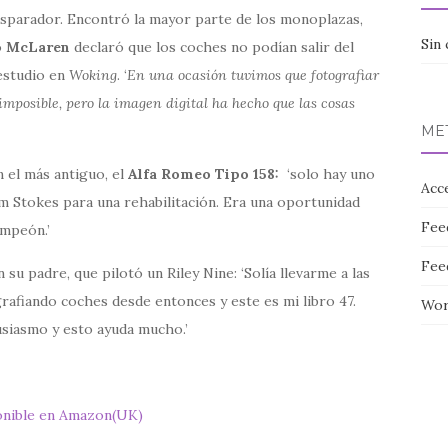
disparador. Encontró la mayor parte de los monoplazas,
Sin 
o
McLaren
declaró que los coches no podían salir del
estudio en
Woking
. ‘
En una ocasión tuvimos que fotografiar
imposible, pero la imagen digital ha hecho que las cosas
ME
 el más antiguo, el
Alfa Romeo Tipo 158:
‘solo hay uno
Acc
Jim Stokes para una rehabilitación. Era una oportunidad
Fee
ampeón.’
Fee
u padre, que pilotó un Riley Nine: ‘Solía llevarme a las
grafiando coches desde entonces y este es mi libro 47.
Wor
usiasmo y esto ayuda mucho.’
onible en Amazon(UK)