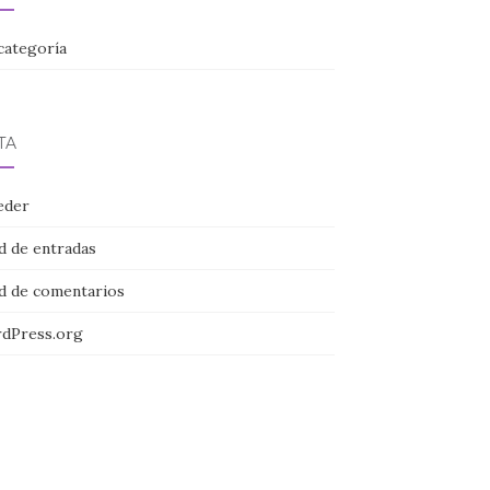
categoría
TA
eder
d de entradas
d de comentarios
dPress.org