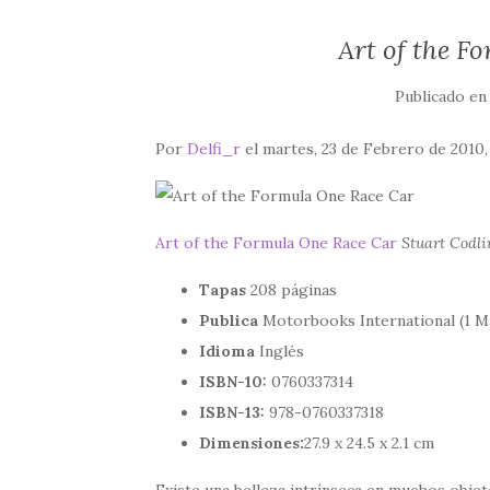
Art of the F
Publicado e
Por
Delfi_r
el martes, 23 de Febrero de 2010,
Art of the Formula One Race Car
Stuart Codli
Tapas
208 páginas
Publica
Motorbooks International (1 M
Idioma
Inglés
ISBN-10:
0760337314
ISBN-13:
978-0760337318
Dimensiones:
27.9 x 24.5 x 2.1 cm
Existe una belleza intrínseca en muchos objet