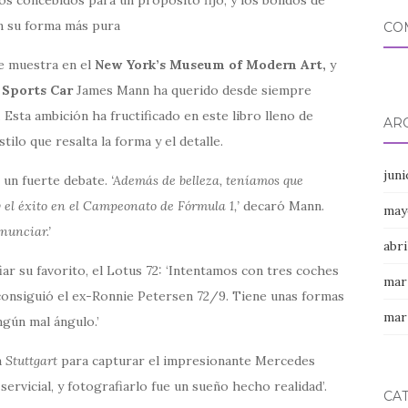
n su forma más pura
CO
e muestra en el
New York’s Museum of Modern Art,
y
 Sports Car
James Mann ha querido desde siempre
Esta ambición ha fructificado en este libro lleno de
AR
lo que resalta la forma y el detalle.
jun
ó un fuerte debate.
‘Además de belleza, teníamos que
 el éxito en el Campeonato de Fórmula 1,’
decaró Mann.
may
enunciar.’
abri
r su favorito, el Lotus 72: ‘Intentamos con tres coches
mar
onsiguió el ex-Ronnie Petersen 72/9. Tiene unas formas
mar
ngún mal ángulo.’
a
Stuttgart
para capturar el impresionante Mercedes
rvicial, y fotografiarlo fue un sueño hecho realidad’.
CA