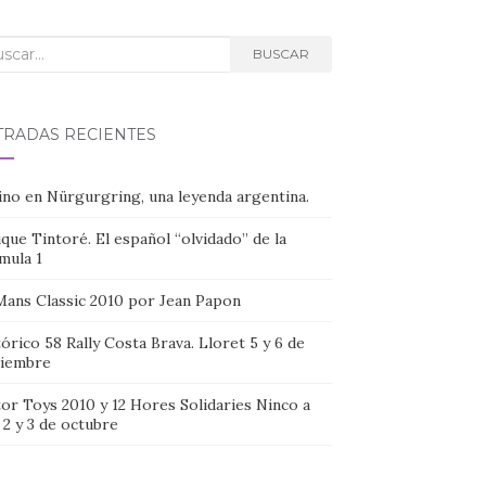
car:
BUSCAR
TRADAS RECIENTES
ino en Nürgurgring, una leyenda argentina.
que Tintoré. El español “olvidado” de la
mula 1
Mans Classic 2010 por Jean Papon
órico 58 Rally Costa Brava. Lloret 5 y 6 de
iembre
or Toys 2010 y 12 Hores Solidaries Ninco a
, 2 y 3 de octubre