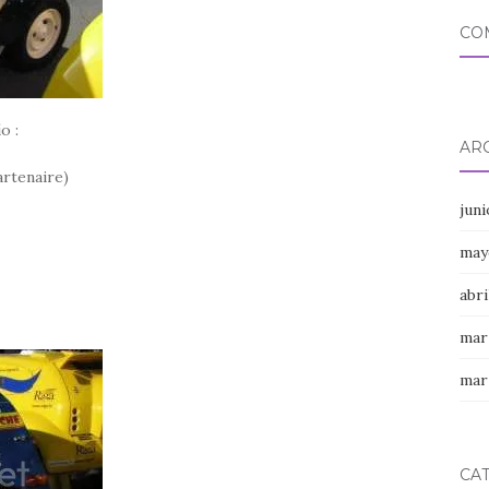
CO
o :
AR
artenaire)
jun
may
abri
mar
mar
CA