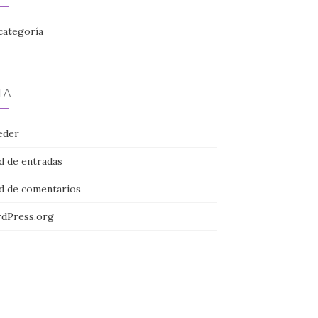
categoría
TA
eder
d de entradas
d de comentarios
dPress.org