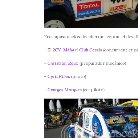
Tres apasionados decidieron aceptar el desafí
– El
2CV-Méhari Club Cassis
(concurrent et p
–
Christian Roux
(preparador mecánico)
–
Cyril Ribas
(piloto)
–
Georges Marques
(co-piloto)