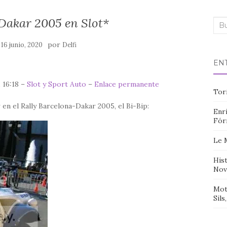
Dakar 2005 en Slot*
Bus
n
por
16 junio, 2020
Delfi
EN
 16:18 –
Slot y Sport Auto
–
Enlace permanente
Tor
 en el Rally Barcelona-Dakar 2005, el Bi-Bip:
Enri
Fór
Le 
Hist
Nov
Mot
Sils