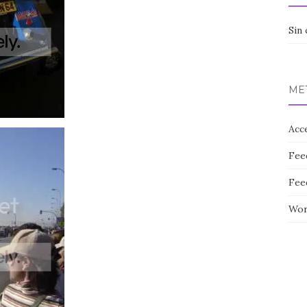
Sin 
ME
Acc
Fee
Fee
Wor