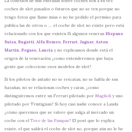
La conexión de mis entradas sobre coches son a su vez
coches de slot pasados o futuros que no se ven porque no
tengo fotos que llame mías o no he pedido el permiso para
publica las de otros o …. el coche de slot no existe pero está
relacionado con los que existen Si algunos veneran
Hispano
Suiza
,
Bugatti
,
Alfa Romeo
,
Ferrari
,
Jaguar
,
Aston
Martin
,
Pegaso
,
Lancia
y no explicamos donde está el
origen de la veneración ¿como entenderemos que haya
gente que coleccione esos modelos de slot?
Si los pilotos de antaño no se rescatan, no se habla de sus
hazañas, no se relacionan coches y caras, ¿como
distinguiremos entre un Ferrari pilotado por
Maglioli
y uno
pilotado por Trintignan? Si hoy casi nadie conoce a Lauda
¿cómo queremos que se valore que salga al mercado un
coche con el
Toro de las Pampas
? El post que lo explica
existe, el que saldrá el coche de slot no, porque aún no le he