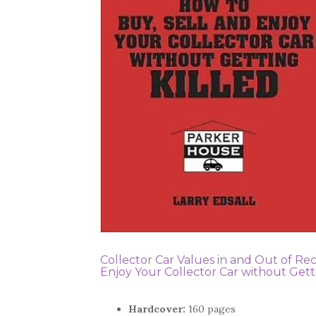
Collector Car Values in and Out of Rec
Enjoy Your Collector Car without Getti
Hardcover:
160 pages