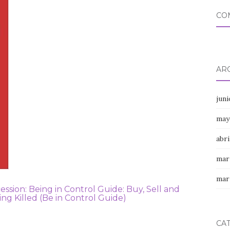
CO
AR
jun
may
abri
mar
mar
ession: Being in Control Guide: Buy, Sell and
ng Killed (Be in Control Guide)
CA