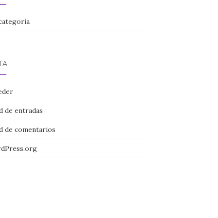
categoría
TA
eder
d de entradas
d de comentarios
dPress.org