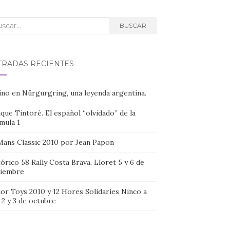
car:
BUSCAR
TRADAS RECIENTES
ino en Nürgurgring, una leyenda argentina.
que Tintoré. El español “olvidado” de la
mula 1
Mans Classic 2010 por Jean Papon
órico 58 Rally Costa Brava. Lloret 5 y 6 de
iembre
or Toys 2010 y 12 Hores Solidaries Ninco a
, 2 y 3 de octubre