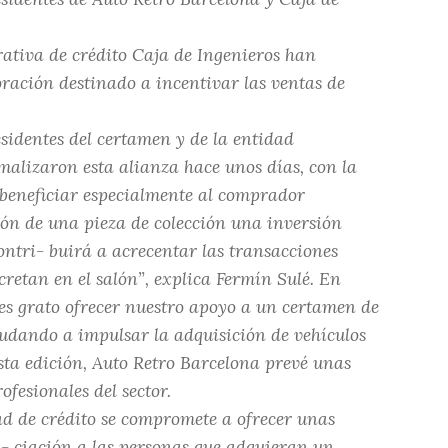
rativa de crédito Caja de Ingenieros han
oración destinado a incentivar las ventas de
sidentes del certamen y de la entidad
malizaron esta alianza hace unos días, con la
 beneficiar especialmente al comprador
ión de una pieza de colección una inversión
ontri- buirá a acrecentar las transacciones
retan en el salón”, explica Fermín Sulé. En
es grato ofrecer nuestro apoyo a un certamen de
yudando a impulsar la adquisición de vehículos
 esta edición, Auto Retro Barcelona prevé unas
ofesionales del sector.
ad de crédito se compromete a ofrecer unas
n- ciación a las personas que adquieran un