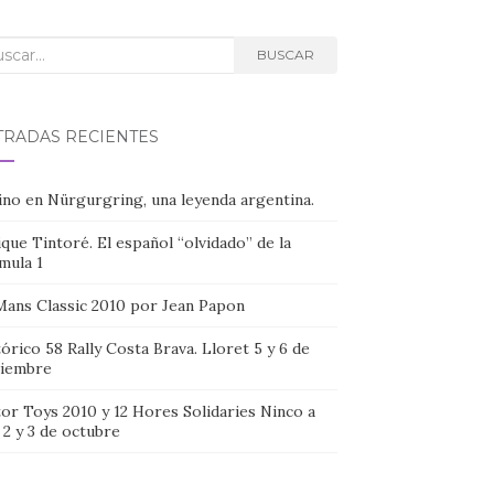
car:
BUSCAR
TRADAS RECIENTES
ino en Nürgurgring, una leyenda argentina.
que Tintoré. El español “olvidado” de la
mula 1
Mans Classic 2010 por Jean Papon
órico 58 Rally Costa Brava. Lloret 5 y 6 de
iembre
or Toys 2010 y 12 Hores Solidaries Ninco a
, 2 y 3 de octubre