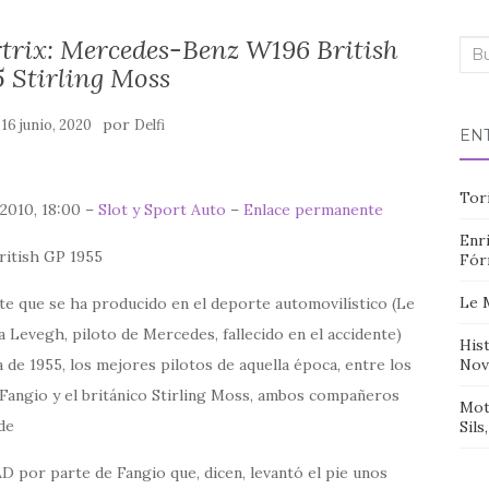
rtrix: Mercedes-Benz W196 British
Bus
 Stirling Moss
n
por
16 junio, 2020
Delfi
EN
Tor
 2010, 18:00 –
Slot y Sport Auto
–
Enlace permanente
Enri
Fór
Le 
e que se ha producido en el deporte automovilístico (Le
 Levegh, piloto de Mercedes, fallecido en el accidente)
Hist
 de 1955, los mejores pilotos de aquella época, entre los
Nov
Fangio y el británico Stirling Moss, ambos compañeros
Mot
de
Sils
 por parte de Fangio que, dicen, levantó el pie unos