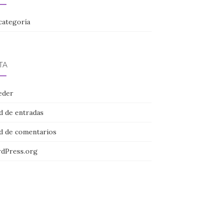
categoría
TA
eder
d de entradas
d de comentarios
dPress.org