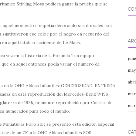
británico Stirling Moss pudiera ganar la prueba que se
CO
 aquel momento competía decorando sus dorsales con
a sustituyeron ese color por el negro en recuerdo del
AR
 en aquel fatídico accidente de Le Mans.
a vez en la historia de la Formula 1 un equipo
jun
 que en aquel entonces podía variar el número de
may
abri
 dan en la ONG Aldeas Infantiles: GENEROSIDAD, ENTREGA
mar
zadas en esta reproducción del Mercedes-Benz W196
nglaterra de 1955, fielmente reproducido por Cartrix, de
mar
ares numerados para todo el mundo.
de Miniaturas Foro slot se presentó está edición especial
CA
taje de un 7% a la ONG Aldeas Infantiles SOS.