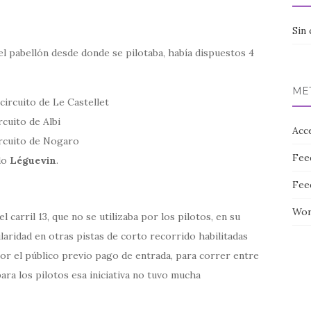
Sin 
el pabellón desde donde se pilotaba, había dispuestos 4
ME
circuito de Le Castellet
rcuito de Albi
Acc
ircuito de Nogaro
Fee
ado
Léguevin
.
Fee
Wor
l carril 13, que no se utilizaba por los pilotos, en su
ularidad en otras pistas de corto recorrido habilitadas
 por el público previo pago de entrada, para correr entre
ara los pilotos esa iniciativa no tuvo mucha