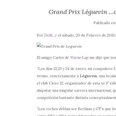
Grand Prix Léguevin …ot
Publicado e
Por
Delfi_r
el sábado, 20 de Febrero de 2010
El amigo Carles de
Warm-Lap
me dijo que tení
Los días 22,23 y 24 de enero, mi compañero D
vecino, concretamente a
Léguevin
, una local
el club Cirso 32, organizador de esta ya 3ª edi
disputar una singular carrera internacional, q
competición bastante distinta conceptualment
Los coches debían ser Berlinas y GT’s que h
entre 1951 y 1964, tanto fabricados en resina 