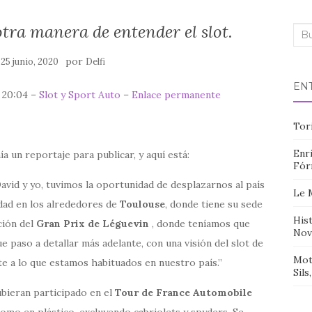
ra manera de entender el slot.
Bus
n
por
25 junio, 2020
Delfi
EN
, 20:04 –
Slot y Sport Auto
–
Enlace permanente
Tor
Enri
a un reportaje para publicar, y aquí está:
Fór
avid y yo, tuvimos la oportunidad de desplazarnos al país
Le 
idad en los alrededores de
Toulouse
, donde tiene su sede
Hist
ción del
Gran Prix de
Léguevin
, donde teníamos que
Nov
ue paso a detallar más adelante, con una visión del slot de
Mot
e a lo que estamos habituados en nuestro país.
Sils
ubieran participado en el
Tour de France Automobile
como en plástico, excluyendo cabriolets y spyders. Se