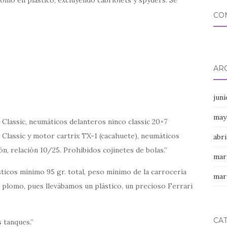
CO
AR
jun
may
t Classic, neumáticos delanteros ninco classic 20×7
 Classic y motor cartrix TX-1 (cacahuete), neumáticos
abri
n, relación 10/25. Prohibidos cojinetes de bolas.
mar
sticos mínimo 95 gr. total, peso mínimo de la carrocería
mar
 plomo, pues llevábamos un plástico, un precioso Ferrari
CA
 tanques.