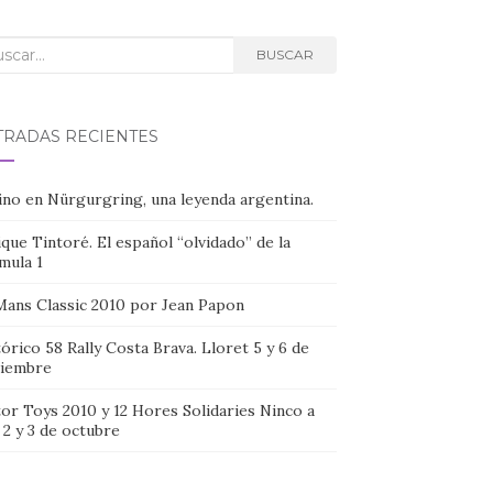
car:
BUSCAR
TRADAS RECIENTES
ino en Nürgurgring, una leyenda argentina.
que Tintoré. El español “olvidado” de la
mula 1
Mans Classic 2010 por Jean Papon
órico 58 Rally Costa Brava. Lloret 5 y 6 de
iembre
or Toys 2010 y 12 Hores Solidaries Ninco a
, 2 y 3 de octubre