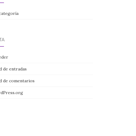
categoría
TA
eder
d de entradas
d de comentarios
dPress.org