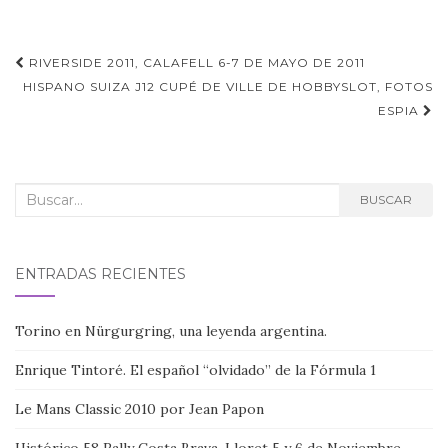
Navegación
RIVERSIDE 2011, CALAFELL 6-7 DE MAYO DE 2011
de
HISPANO SUIZA J12 CUPÉ DE VILLE DE HOBBYSLOT, FOTOS
ESPIA
entradas
Buscar:
BUSCAR
ENTRADAS RECIENTES
Torino en Nürgurgring, una leyenda argentina.
Enrique Tintoré. El español “olvidado” de la Fórmula 1
Le Mans Classic 2010 por Jean Papon
Histórico 58 Rally Costa Brava. Lloret 5 y 6 de Noviembre