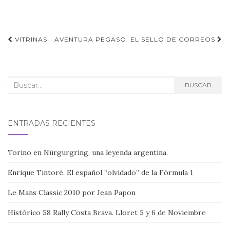
Navegación
VITRINAS
AVENTURA PEGASO: EL SELLO DE CORREOS
de
entradas
Buscar:
BUSCAR
ENTRADAS RECIENTES
Torino en Nürgurgring, una leyenda argentina.
Enrique Tintoré. El español “olvidado” de la Fórmula 1
Le Mans Classic 2010 por Jean Papon
Histórico 58 Rally Costa Brava. Lloret 5 y 6 de Noviembre