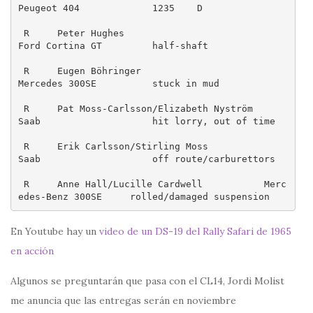
Peugeot 404             1235    D
 R     Peter Hughes                              
Ford Cortina GT         half-shaft
 R     Eugen Böhringer                          
Mercedes 300SE          stuck in mud
 R     Pat Moss-Carlsson/Elizabeth Nyström      
Saab                    hit lorry, out of time
 R     Erik Carlsson/Stirling Moss                
Saab                    off route/carburettors
 R     Anne Hall/Lucille Cardwell           Merc
En Youtube hay un
video de un DS-19 del Rally Safari de 1965
en acción
Algunos se preguntarán que pasa con el CL14, Jordi Molist
me anuncia que las entregas serán en noviembre