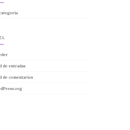
categoría
TA
eder
d de entradas
d de comentarios
dPress.org