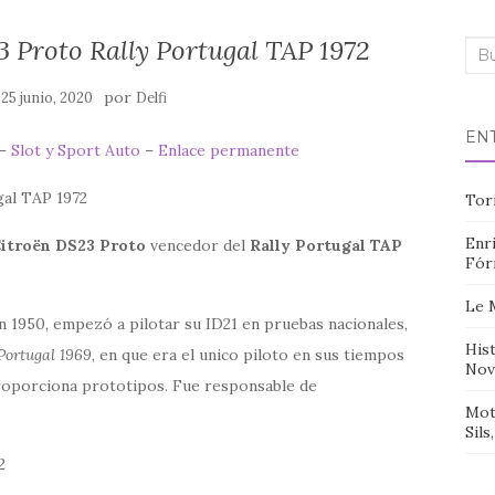
 Proto Rally Portugal TAP 1972
Bus
n
por
25 junio, 2020
Delfi
EN
 –
Slot y Sport Auto
–
Enlace permanente
Tor
Enri
itroën DS23 Proto
vencedor del
Rally Portugal TAP
Fór
Le 
n 1950, empezó a pilotar su ID21 en pruebas nacionales,
Hist
Portugal 1969
, en que era el unico piloto en sus tiempos
Nov
 proporciona prototipos. Fue responsable de
Mot
Sils