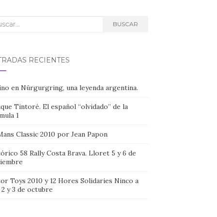
car:
BUSCAR
TRADAS RECIENTES
ino en Nürgurgring, una leyenda argentina.
que Tintoré. El español “olvidado” de la
mula 1
Mans Classic 2010 por Jean Papon
órico 58 Rally Costa Brava. Lloret 5 y 6 de
iembre
or Toys 2010 y 12 Hores Solidaries Ninco a
, 2 y 3 de octubre