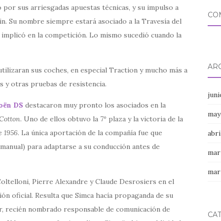
 por sus arriesgadas apuestas técnicas, y su impulso a
CO
kin. Su nombre siempre estará asociado a la Travesía del
se implicó en la competición. Lo mismo sucedió cuando la
AR
tilizaran sus coches, en especial Traction y mucho más a
es y otras pruebas de resistencia.
jun
oën DS
destacaron muy pronto los asociados en la
may
Cotton
. Uno de ellos obtuvo la 7º plaza y la victoria de la
e 1956
. La única aportación de la compañía fue que
abri
 manual) para adaptarse a su conducción antes de
mar
mar
Coltelloni, Pierre Alexandre y Claude Desrosiers en el
ción oficial. Resulta que Simca hacía propaganda de su
er, recién nombrado responsable de comunicación de
CA