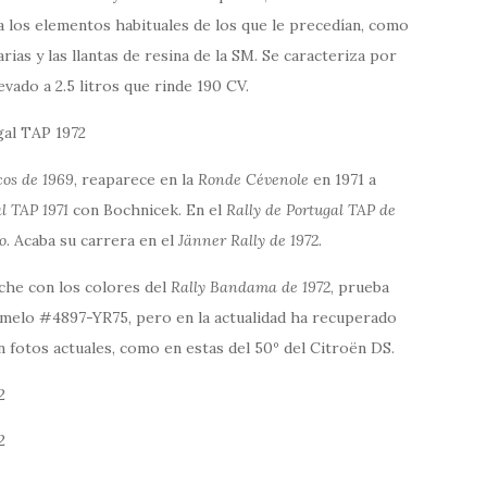
ra los elementos habituales de los que le precedían, como
rias y las llantas de resina de la SM. Se caracteriza por
vado a 2.5 litros que rinde 190 CV.
cos de 1969
, reaparece en la
Ronde Cévenole
en 1971 a
l TAP 1971
con Bochnicek. En el
Rally de Portugal TAP de
o
. Acaba su carrera en el
Jänner Rally de 1972.
che con los colores del
Rally Bandama de 1972
, prueba
emelo #4897-YR75, pero en la actualidad ha recuperado
n fotos actuales, como en estas del 50º del Citroën DS.