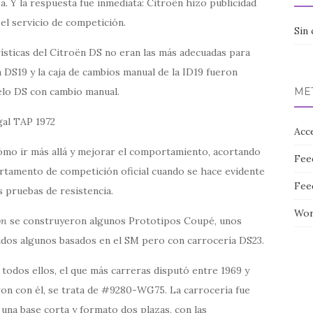
. Y la respuesta fue inmediata: Citroën hizo publicidad
l servicio de competición.
Sin 
ísticas del Citroën DS no eran las más adecuadas para
a DS19 y la caja de cambios manual de la ID19 fueron
elo DS con cambio manual.
ME
Acc
mo ir más allá y mejorar el comportamiento, acortando
Fee
artamento de competición oficial cuando se hace evidente
Fee
s pruebas de resistencia.
Wor
on
se construyeron algunos Prototipos Coupé, unos
idos algunos basados en el SM pero con carrocería DS23.
todos ellos, el que más carreras disputó entre 1969 y
ron con él, se trata de #9280-WG75. La carrocería fue
 una base corta y formato dos plazas, con las