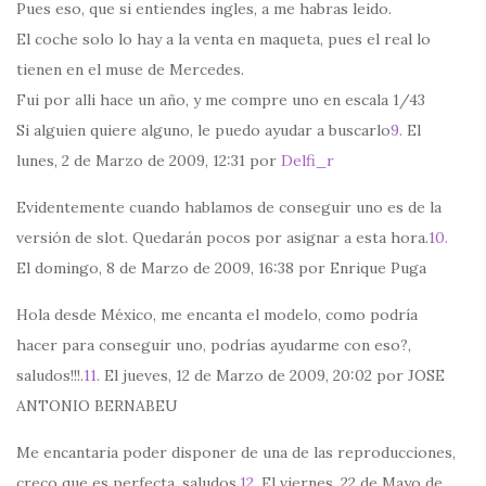
Pues eso, que si entiendes ingles, a me habras leido.
El coche solo lo hay a la venta en maqueta, pues el real lo
tienen en el muse de Mercedes.
Fui por alli hace un año, y me compre uno en escala 1/43
Si alguien quiere alguno, le puedo ayudar a buscarlo
9.
El
lunes, 2 de Marzo de 2009, 12:31 por
Delfi_r
Evidentemente cuando hablamos de conseguir uno es de la
versión de slot. Quedarán pocos por asignar a esta hora.
10.
El domingo, 8 de Marzo de 2009, 16:38 por Enrique Puga
Hola desde México, me encanta el modelo, como podría
hacer para conseguir uno, podrías ayudarme con eso?,
saludos!!!.
11.
El jueves, 12 de Marzo de 2009, 20:02 por JOSE
ANTONIO BERNABEU
Me encantaria poder disponer de una de las reproducciones,
creco que es perfecta, saludos.
12.
El viernes, 22 de Mayo de