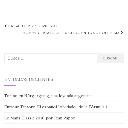
Navegación
LA SALLE 1927 SERIE 303
de
HOBBY CLASSIC CL- 16 CITROËN TRACTION 15 SIX
entradas
Buscar:
BUSCAR
ENTRADAS RECIENTES
Torino en Nürgurgring, una leyenda argentina.
Enrique Tintoré. El español “olvidado” de la Fórmula 1
Le Mans Classic 2010 por Jean Papon