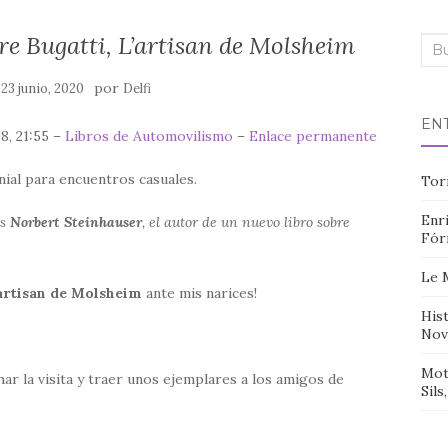
re Bugatti, L’artisan de Molsheim
Bus
n
por
23 junio, 2020
Delfi
EN
8, 21:55 –
Libros de Automovilismo
–
Enlace permanente
ial para encuentros casuales.
Tor
Enri
es
Norbert Steinhauser
, el autor de un nuevo libro sobre
Fór
Le 
’artisan de Molsheim
ante mis narices!
Hist
Nov
Mot
ar la visita y traer unos ejemplares a los amigos de
Sils