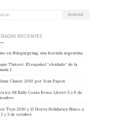
car:
BUSCAR
TRADAS RECIENTES
ino en Nürgurgring, una leyenda argentina.
que Tintoré. El español “olvidado” de la
mula 1
Mans Classic 2010 por Jean Papon
órico 58 Rally Costa Brava. Lloret 5 y 6 de
iembre
or Toys 2010 y 12 Hores Solidaries Ninco a
, 2 y 3 de octubre