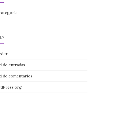
categoría
TA
eder
d de entradas
d de comentarios
dPress.org