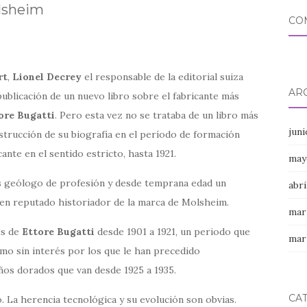
olsheim
CO
rt
,
Lionel Decrey
el responsable de la editorial suiza
AR
ublicación de un nuevo libro sobre el fabricante más
ore Bugatti
. Pero esta vez no se trataba de un libro más
jun
strucción de su biografía en el período de formación
ante en el sentido estricto, hasta 1921.
may
es geólogo de profesión y desde temprana edad un
abri
 en reputado historiador de la marca de Molsheim.
mar
es de
Ettore Bugatti
desde 1901 a 1921, un periodo que
mar
o sin interés por los que le han precedido
ños dorados que van desde 1925 a 1935.
CA
. La herencia tecnológica y su evolución son obvias.