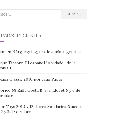
car:
BUSCAR
TRADAS RECIENTES
ino en Nürgurgring, una leyenda argentina.
que Tintoré. El español “olvidado” de la
mula 1
Mans Classic 2010 por Jean Papon
órico 58 Rally Costa Brava. Lloret 5 y 6 de
iembre
or Toys 2010 y 12 Hores Solidaries Ninco a
, 2 y 3 de octubre