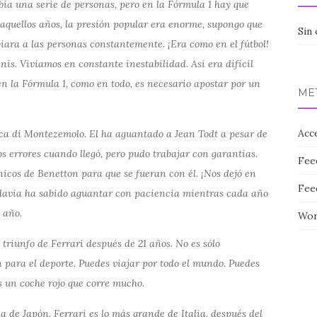
a una serie de personas, pero en la Fórmula 1 hay que
quellos años, la presión popular era enorme, supongo que
Sin 
iara a las personas constantemente. ¡Era como en el fútbol!
s. Vivíamos en constante inestabilidad. Así era difícil
en la Fórmula 1, como en todo, es necesario apostar por un
ME
Acc
uca di Montezemolo. El ha aguantado a Jean Todt a pesar de
os errores cuando llegó, pero pudo trabajar con garantías.
Fee
nicos de Benetton para que se fueran con él. ¡Nos dejó en
Fee
davía ha sabido aguantar con paciencia mientras cada año
 año.
Wor
e triunfo de Ferrari después de 21 años. No es sólo
 para el deporte. Puedes viajar por todo el mundo. Puedes
es un coche rojo que corre mucho.
 de Japón. Ferrari es lo más grande de Italia, después del