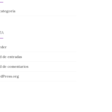
categoría
TA
eder
d de entradas
d de comentarios
dPress.org