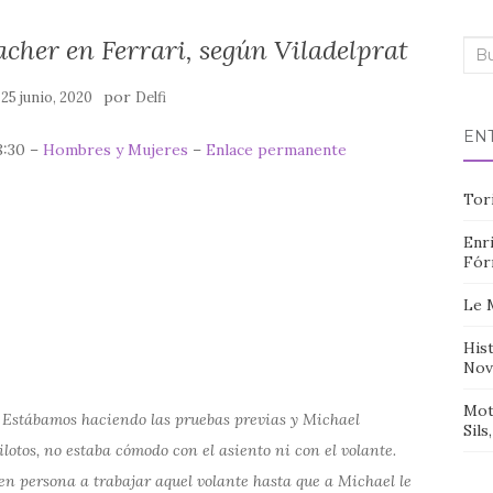
cher en Ferrari, según Viladelprat
Bus
n
por
25 junio, 2020
Delfi
EN
8:30 –
Hombres y Mujeres
–
Enlace permanente
Tor
Enri
Fór
Le 
Hist
Nov
Mot
Estábamos haciendo las pruebas previas y Michael
Sils
otos, no estaba cómodo con el asiento ni con el volante.
n persona a trabajar aquel volante hasta que a Michael le