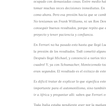
ocupado con demasiadas cosas. Entre medio habí
tomar muchas veces decisiones inmediatas. En a
como ahora. Pero esa presión hacía que se camb
No teníamos un Frank Williams, ni un Ron Denni
conseguir buenos resultados, porque repito que 
proyecto y tener paciencia y confianza.
En Ferrari no ha pasado esto hasta que llegó L
la presión de los resultados. Todt cometió algun
Después llegó Michael, y convenció a varios téc
cuadro! Y, ya con Schumacher, Montezemolo to
eran segundos. El resultado es el exitazo de este
Es difícil tratar de explicar lo que significa est
importante para el automovilismo, sino también
ir a Africa y preguntar allí: saben que Ferrari 
Toda Italia estaba pendiente ayer por la mañana