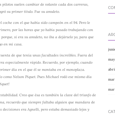
s pilotos suelen cambiar de volante cada dos carreras,
CO
ogró su primer título. Fue su amuleto.
el coche con el que había sido campeón en el 94. Pero le
rimero, por las horas que yo había pasado trabajando con
AR
porque, si era su amuleto, no iba a dejárselo yo, para que
go en mi casa.
jun
uenta de que tenía unas facultades increíbles. Fuera del
may
 era especialmente rápido. Recuerdo, por ejemplo, cuando
abri
 primer día en el que él se montaba en el monoplaza.
o como Nelson Piquet. Pues Michael rodó ese mismo día
mar
iquet!
mar
estabilidad. Creo que ésa es también la clave del triunfo de
iana, recuerdo que siempre faltaba alguien que mandara de
as decisiones era Agnelli, pero estaba demasiado lejos y
CA