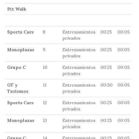
Pit Walk
1
1
Sports Cars
8
Entrenamientos
00:25
00:05
1
privados
Monoplazas
9
Entrenamientos
00:25
00:05
1
privados
Grupo C
10
Entrenamientos
00:25
00:05
1
privados
GT y
11
Entrenamientos
00:50
00:05
1
Turismos
privados
Sports Cars
12
Entrenamientos
00:25
00:05
1
privados
Monoplazas
13
Entrenamientos
00:25
00:05
1
privados
Grupo C
14
Entrenamientos
00:25
00:05
1