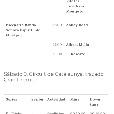
Pilotos
Escudería
Montjuïc
Escenario Banda
12:00
Abbey Road
Sonora Espíritu de
Montjuïc
17:00
Albert Malla
18:00
El Rescate
Sábado 9. Circuit de Catalaunya, trazado
Gran Premio
Series
Sesión
Actividad
Mins
Down
Sa
time
F1 Clásica-
1
Qualifying
00:30:00
00:10:00
09