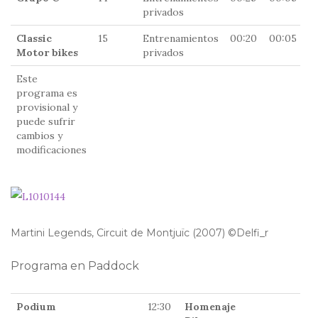
privados
Classic
15
Entrenamientos
00:20
00:05
1
Motor bikes
privados
Este
programa es
provisional y
puede sufrir
cambios y
modificaciones
Martini Legends, Circuit de Montjuïc (2007) ©Delfi_r
Programa en Paddock
Podium
12:30
Homenaje