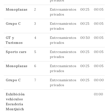
privados
Monoplazas
2
Entrenamientos
00:25
00:05
0
privados
Grupo C
3
Entrenamientos
00:25
00:05
1
privados
GT y
4
Entrenamientos
00:50
00:05
1
Turismos
privados
Sports cars
5
Entrenamientos
00:25
00:05
1
privados
Monoplazas
6
Entrenamientos
00:25
00:05
1
privados
Grupo C
7
Entrenamientos
00:25
00:00
1
privados
Exhibición
01:00
1
vehículos
Escudería
Montjuich