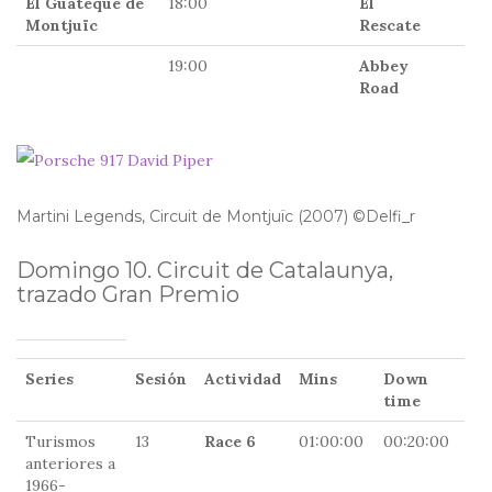
El Guateque de
18:00
El
Montjuïc
Rescate
19:00
Abbey
Road
Martini Legends, Circuit de Montjuïc (2007) ©Delfi_r
Domingo 10. Circuit de Catalaunya,
trazado Gran Premio
Series
Sesión
Actividad
Mins
Down
Sa
time
Turismos
13
Race 6
01:00:00
00:20:00
09
anteriores a
1966-