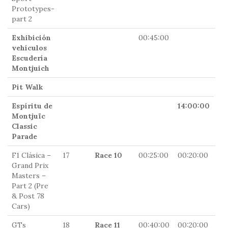
Prototypes-
part 2
Exhibición
00:45:00
0
vehículos
Escudería
Montjuich
Pit Walk
Espíritu de
14:00:00
Montjuïc
Classic
Parade
F1 Clásica –
17
Race 10
00:25:00
00:20:00
14
Grand Prix
Masters –
Part 2 (Pre
& Post 78
Cars)
GTs
18
Race 11
00:40:00
00:20:00
0