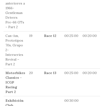
anteriores a
1966-
Gentleman
Drivers
Pre-66 GTs
– Part 2
Can-Am,
19
Race 12
00:25:00
00:20:00
0
Prototipos
70s, Grupo
2-
Interseries
Revival –
Part 2
Motorbikes
20
Race 13
00:25:00
00:20:00
0
Classics –
ICGP
Racing
Part 2
Exhibición
00:30:00
17
Club