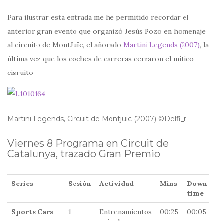
Para ilustrar esta entrada me he permitido recordar el
anterior gran evento que organizó Jesús Pozo en homenaje
al circuito de MontJuïc, el añorado
Martini Legends (2007)
, la
última vez que los coches de carreras cerraron el mítico
cisruito
Martini Legends, Circuit de Montjuïc (2007) ©Delfi_r
Viernes 8 Programa en Circuit de
Catalunya, trazado Gran Premio
Series
Sesión
Actividad
Mins
Down
S
time
Sports Cars
1
Entrenamientos
00:25
00:05
0