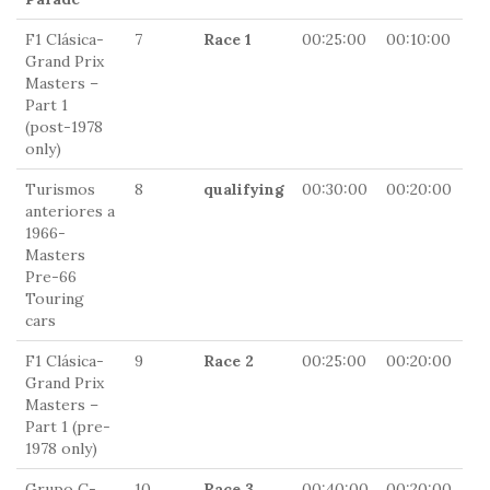
F1 Clásica-
7
Race 1
00:25:00
00:10:00
13
Grand Prix
Masters –
Part 1
(post-1978
only)
Turismos
8
qualifying
00:30:00
00:20:00
0
anteriores a
1966-
Masters
Pre-66
Touring
cars
F1 Clásica-
9
Race 2
00:25:00
00:20:00
0
Grand Prix
Masters –
Part 1 (pre-
1978 only)
Grupo C-
10
Race 3
00:40:00
00:20:00
0