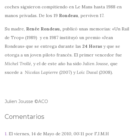
coches siguieron compitiendo en Le Mans hasta 1988 en
manos privadas. De los 19
Rondeau
, perviven 17.
Su madre,
Renée Rondeau,
publicó unas memorias: «Un Rail
de Trop» (1989) y en 1987 instituyó un premio «Jean
Rondeau» que se entrega durante las
24 Horas
y que se
otorga a un joven piloto francés. El primer vencedor fue
Michel Trollé
, y el de este año ha sido
Julien Jousse
, que
sucede a
Nicolas Lapierre
(2007) y
Loïc Duval
(2008).
Julien Jousse ©ACO
Comentarios
1.
El viernes, 14 de Mayo de 2010, 00:11 por F.J.M.H