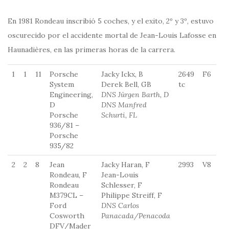
En 1981 Rondeau inscribió 5 coches, y el exito, 2º y 3º, estuvo
oscurecido por el accidente mortal de Jean-Louis Lafosse en
Haunadières, en las primeras horas de la carrera.
1
1
11
Porsche
Jacky Ickx, B
2649
F6
D
System
Derek Bell, GB
tc
Engineering,
DNS Jürgen Barth, D
D
DNS Manfred
Porsche
Schurti, FL
936/81 –
Porsche
935/82
2
2
8
Jean
Jacky Haran, F
2993
V8
G
Rondeau, F
Jean-Louis
Rondeau
Schlesser, F
M379CL –
Philippe Streiff, F
Ford
DNS Carlos
Cosworth
Panacada/Penacoda
DFV/Mader