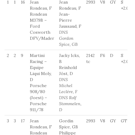
1
1
16
Jean
Jean
2993
V8
GY
S
Rondeau, F
Rondeau, F
+2.0
Rondeau
Jean-
M379B –
Pierre
Ford
Jaussaud, F
Cosworth
DNS
DFV/Mader
Gordon
Spice, GB
2
2
9
Martini
Jacky Ickx,
2142
F6
D
S
Racing –
B
tc
+2.0
Equipe
Reinhold
Liqui Moly,
Jöst, D
D
DNS
Porsche
Michel
908/80
Leclére, F
(Joest) –
DNS Rolf
Porsche
Stommelen,
911/78
D
3
3
17
Jean
Gordin
2993
V8
GY
GTP
Rondeau, F
Spice, GB
Rondeau
Philippe