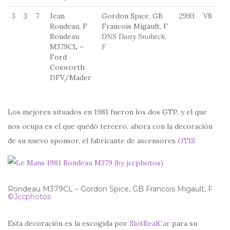
3
3
7
Jean
Gordon Spice, GB
2993
V8
G
Rondeau, F
Francois Migault, F
Rondeau
DNS Dany Snobeck,
M379CL –
F
Ford
Cosworth
DFV/Mader
Los mejores situados en 1981 fueron los dos GTP, y el que
nos ocupa es el que quedó tercero, ahora con la decoración
de su nuevo sponsor, el fabricante de ascensores
OTIS
Rondeau M379CL – Gordon Spice, GB Francois Migault, F
©Jccphotos
Esta decoración es la escogida por
SlotRealCar
para su