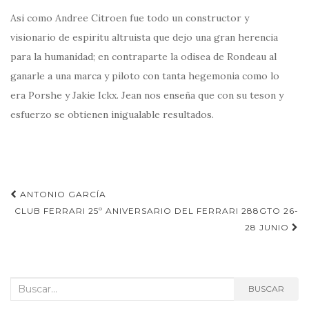
Asi como Andree Citroen fue todo un constructor y
visionario de espiritu altruista que dejo una gran herencia
para la humanidad; en contraparte la odisea de Rondeau al
ganarle a una marca y piloto con tanta hegemonia como lo
era Porshe y Jakie Ickx. Jean nos enseña que con su teson y
esfuerzo se obtienen inigualable resultados.
Navegación
ANTONIO GARCÍA
de
CLUB FERRARI 25º ANIVERSARIO DEL FERRARI 288GTO 26-
28 JUNIO
entradas
Buscar:
BUSCAR