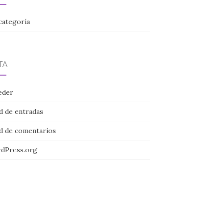
categoría
TA
eder
d de entradas
d de comentarios
dPress.org