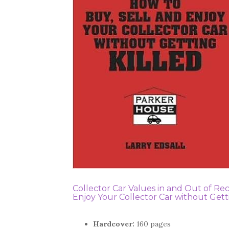
Collector Car Values in and Out of Rec
Enjoy Your Collector Car without Getti
Hardcover:
160 pages