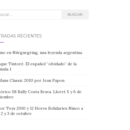
car:
BUSCAR
TRADAS RECIENTES
ino en Nürgurgring, una leyenda argentina.
que Tintoré. El español “olvidado” de la
mula 1
Mans Classic 2010 por Jean Papon
órico 58 Rally Costa Brava. Lloret 5 y 6 de
iembre
or Toys 2010 y 12 Hores Solidaries Ninco a
, 2 y 3 de octubre