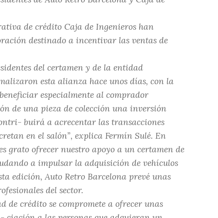
rativa de crédito Caja de Ingenieros han
oración destinado a incentivar las ventas de
sidentes del certamen y de la entidad
malizaron esta alianza hace unos días, con la
 beneficiar especialmente al comprador
ión de una pieza de colección una inversión
ontri- buirá a acrecentar las transacciones
retan en el salón”, explica Fermín Sulé. En
es grato ofrecer nuestro apoyo a un certamen de
yudando a impulsar la adquisición de vehículos
 esta edición, Auto Retro Barcelona prevé unas
ofesionales del sector.
ad de crédito se compromete a ofrecer unas
n- ciación a las personas que adquieran un