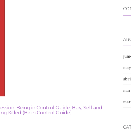
CO
AR
jun
may
abri
mar
mar
ession: Being in Control Guide: Buy, Sell and
ng Killed (Be in Control Guide)
CA