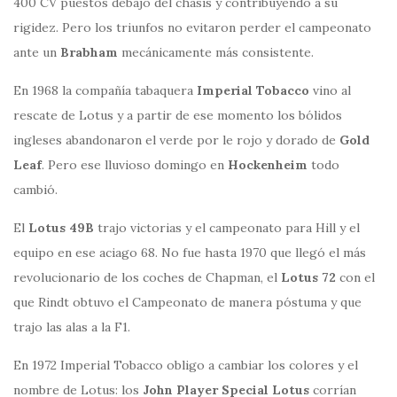
400 CV puestos debajo del chasis y contribuyendo a su
rigidez. Pero los triunfos no evitaron perder el campeonato
ante un
Brabham
mecánicamente más consistente.
En 1968 la compañía tabaquera
Imperial Tobacco
vino al
rescate de Lotus y a partir de ese momento los bólidos
ingleses abandonaron el verde por le rojo y dorado de
Gold
Leaf
. Pero ese lluvioso domingo en
Hockenheim
todo
cambió.
El
Lotus 49B
trajo victorias y el campeonato para Hill y el
equipo en ese aciago 68. No fue hasta 1970 que llegó el más
revolucionario de los coches de Chapman, el
Lotus 72
con el
que Rindt obtuvo el Campeonato de manera póstuma y que
trajo las alas a la F1.
En 1972 Imperial Tobacco obligo a cambiar los colores y el
nombre de Lotus: los
John Player Special Lotus
corrían