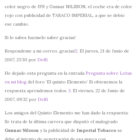
color negro de JPS y Gunnar NILSSON, el coche era de color
rojo con publicidad de TABACO IMPERIAL, a que se debio
ese cambio.
Si lo sabes hazmelo saber gracias!
Respondeme a mi correo, gracias!
2.
El jueves, 21 de Junio de
2007, 23:30 por
Delfí
He dejado esta pregunta en la entrada
Pregunta sobre Lotus
en mi blog
del foro ‘El quinto Elemento’ Si obtenemos la
respuesta aprendemos todos.
3.
El viernes, 22 de Junio de
2007, 09:32 por
Delfí
Los amigos del Quinto Elemento me han dado la respuesta:
Se trata de la última carrera que disputó el malogrado
Gunnar Nilsson
y la publicidad de
Imperial Tobacco
se
debe al intento de penetración de esa marca con