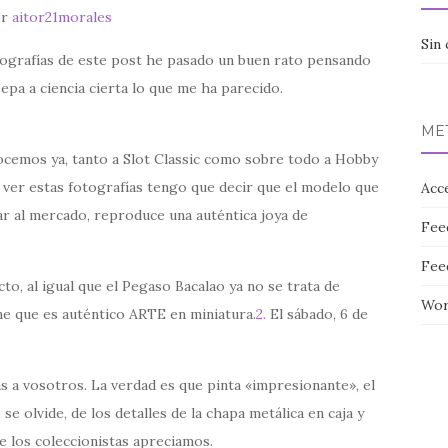
or
aitor21morales
Sin 
otografías de este post he pasado un buen rato pensando
epa a ciencia cierta lo que me ha parecido.
ME
nocemos ya, tanto a Slot Classic como sobre todo a Hobby
 ver estas fotografías tengo que decir que el modelo que
Acc
ar al mercado, reproduce una auténtica joya de
Fee
Fee
cto, al igual que el Pegaso Bacalao ya no se trata de
Wor
me que es auténtico ARTE en miniatura.
2.
El sábado, 6 de
s a vosotros. La verdad es que pinta «impresionante», el
e olvide, de los detalles de la chapa metálica en caja y
e los coleccionistas apreciamos.