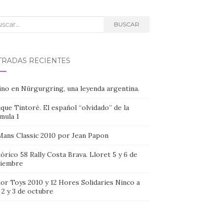
car:
BUSCAR
TRADAS RECIENTES
ino en Nürgurgring, una leyenda argentina.
que Tintoré. El español “olvidado” de la
mula 1
Mans Classic 2010 por Jean Papon
órico 58 Rally Costa Brava. Lloret 5 y 6 de
iembre
or Toys 2010 y 12 Hores Solidaries Ninco a
, 2 y 3 de octubre