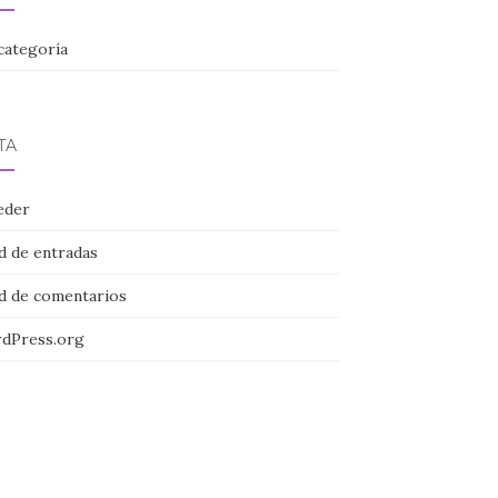
categoría
TA
eder
d de entradas
d de comentarios
dPress.org