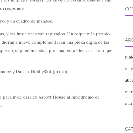
corresponde.
CO
ro, y un cuadro de mandos.
tas, y los interiores van tapizados. Un toque más propio
AR
un diorama nuevo complementarán una pìeza digna de las
que no, sí pueden andar por una pista eléctrica, sólo que
jun
may
abri
mar
ro para ir de casa en Ascott House al hipódromo de
mar
r.
CA