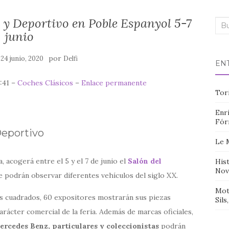
 y Deportivo en Poble Espanyol 5-7
Bus
junio
n
por
24 junio, 2020
Delfi
EN
3:41 –
Coches Clásicos
–
Enlace permanente
Tor
Enri
Fór
Deportivo
Le 
a, acogerá entre el 5 y el 7 de junio el
Salón del
Hist
Nov
se podrán observar diferentes vehículos del siglo XX.
Mot
s cuadrados, 60 expositores mostrarán sus piezas
Sils
arácter comercial de la feria. Además de marcas oficiales,
ercedes Benz, particulares y coleccionistas
podrán