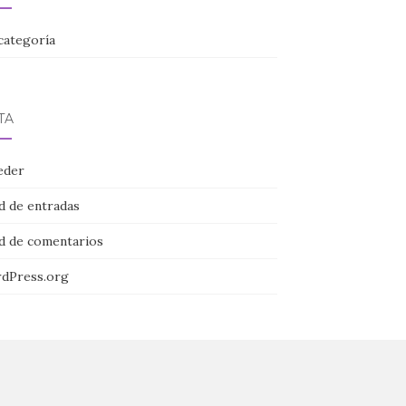
categoría
TA
eder
d de entradas
d de comentarios
dPress.org