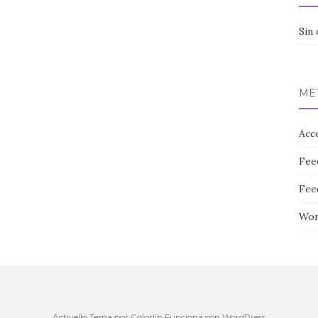
Sin 
ME
Acc
Fee
Fee
Wor
Activello Tema por
Colorlib
Funciona con
WordPress