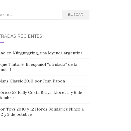
car:
BUSCAR
TRADAS RECIENTES
ino en Nürgurgring, una leyenda argentina.
que Tintoré. El español “olvidado” de la
mula 1
Mans Classic 2010 por Jean Papon
órico 58 Rally Costa Brava. Lloret 5 y 6 de
iembre
or Toys 2010 y 12 Hores Solidaries Ninco a
, 2 y 3 de octubre