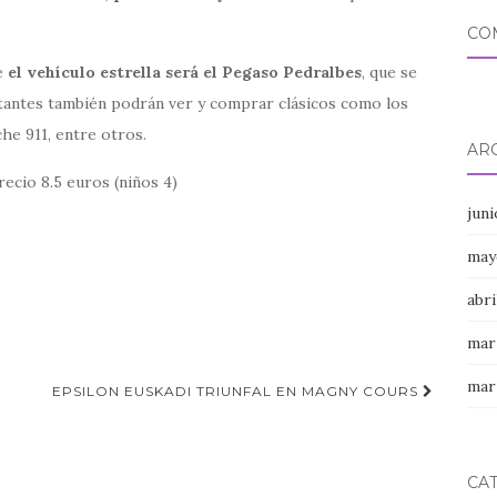
CO
ue
el vehículo estrella será el Pegaso Pedralbes
, que se
itantes también podrán ver y comprar clásicos como los
he 911, entre otros.
AR
ecio 8.5 euros (niños 4)
jun
may
abri
mar
mar
EPSILON EUSKADI TRIUNFAL EN MAGNY COURS
CA