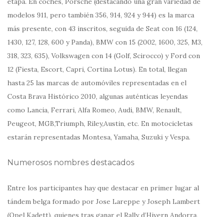
etapa. En coches, Porsche (destacando una gran variedad de
modelos 911, pero también 356, 914, 924 y 944) es la marca
más presente, con 43 inscritos, seguida de Seat con 16 (124,
1430, 127, 128, 600 y Panda), BMW con 15 (2002, 1600, 325, M3,
318, 323, 635), Volkswagen con 14 (Golf, Scirocco) y Ford con
12 (Fiesta, Escort, Capri, Cortina Lotus). En total, llegan
hasta 25 las marcas de automóviles representadas en el
Costa Brava Histórico 2010, algunas auténticas leyendas
como Lancia, Ferrari, Alfa Romeo, Audi, BMW, Renault,
Peugeot, MGB,Triumph, Riley,Austin, etc. En motocicletas
estarán representadas Montesa, Yamaha, Suzuki y Vespa.
Numerosos nombres destacados
Entre los participantes hay que destacar en primer lugar al
tándem belga formado por Jose Lareppe y Joseph Lambert
(Opel Kadett), quienes tras ganar el Rally d’Hivern Andorra,