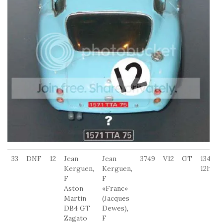
33
DNF
12
Jean
Jean
3749
V12
GT
134
Kerguen,
Kerguen,
12h
F
F
Aston
«Franc»
Martin
(Jacques
DB4 GT
Dewes),
Zagato
F