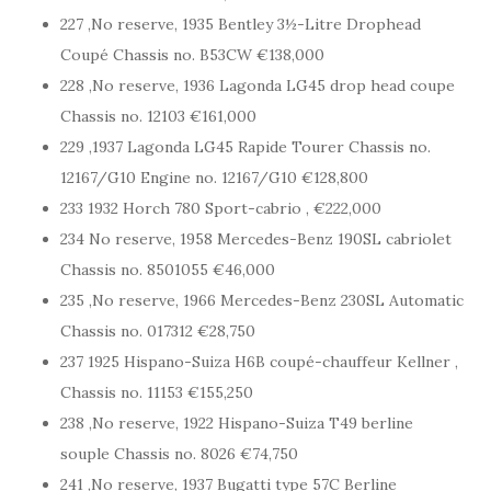
227 ,No reserve, 1935 Bentley 3½-Litre Drophead
Coupé Chassis no. B53CW €138,000
228 ,No reserve, 1936 Lagonda LG45 drop head coupe
Chassis no. 12103 €161,000
229 ,1937 Lagonda LG45 Rapide Tourer Chassis no.
12167/G10 Engine no. 12167/G10 €128,800
233 1932 Horch 780 Sport-cabrio , €222,000
234 No reserve, 1958 Mercedes-Benz 190SL cabriolet
Chassis no. 8501055 €46,000
235 ,No reserve, 1966 Mercedes-Benz 230SL Automatic
Chassis no. 017312 €28,750
237 1925 Hispano-Suiza H6B coupé-chauffeur Kellner ,
Chassis no. 11153 €155,250
238 ,No reserve, 1922 Hispano-Suiza T49 berline
souple Chassis no. 8026 €74,750
241 ,No reserve, 1937 Bugatti type 57C Berline