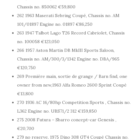
Chassis no. 850062 €59,800
262 1963 Maserati Sebring Coupé, Chassis no. AM
101/01897 Engine no. 01897 €86,250
263 1947 Talbot Lago T26 Record Cabriolet, Chassis
no. 100058 €123,050
266 1957 Aston Martin DB MkIII Sports Saloon,
Chassis no. AM/300/3/1342 Engine no. DBA/965
€120,750
269 Premiére main, sortie de grange / Barn find, one
owner from new,1963 Alfa Romeo 2600 Sprint Coupé
€13,800
270 1936 AC 16/80hp Competition Sports , Chassis no.
L362 Engine no. UBS71/2 312 €159,850
275 2008 Futura – Sbarro concept-car Genesis ,
€20,700
279 no reserve, 1975 Dino 308 GT4 Coupé Chassis no.