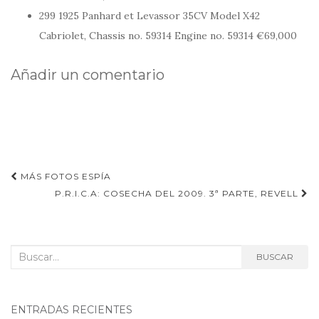
299 1925 Panhard et Levassor 35CV Model X42
Cabriolet, Chassis no. 59314 Engine no. 59314 €69,000
Añadir un comentario
Navegación
MÁS FOTOS ESPÍA
de
P.R.I.C.A: COSECHA DEL 2009. 3ª PARTE, REVELL
entradas
Buscar:
BUSCAR
ENTRADAS RECIENTES