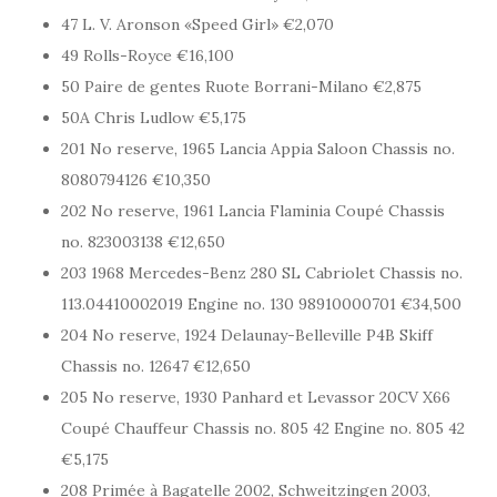
47 L. V. Aronson «Speed Girl» €2,070
49 Rolls-Royce €16,100
50 Paire de gentes Ruote Borrani-Milano €2,875
50A Chris Ludlow €5,175
201 No reserve, 1965 Lancia Appia Saloon Chassis no.
8080794126 €10,350
202 No reserve, 1961 Lancia Flaminia Coupé Chassis
no. 823003138 €12,650
203 1968 Mercedes-Benz 280 SL Cabriolet Chassis no.
113.04410002019 Engine no. 130 98910000701 €34,500
204 No reserve, 1924 Delaunay-Belleville P4B Skiff
Chassis no. 12647 €12,650
205 No reserve, 1930 Panhard et Levassor 20CV X66
Coupé Chauffeur Chassis no. 805 42 Engine no. 805 42
€5,175
208 Primée à Bagatelle 2002, Schweitzingen 2003,