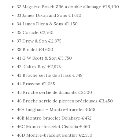
32 Magnéto Bosch ZR6 à double allumage €18,400
33 James Dixon and Sons €1,610
34 James Dixon & Sons €1,150
35 Coracle €2,760
37 Drew & Son €2,875
38 Boudet €4,600
41 G W Scott & Son €5,750
42 ‘Caltex Boy’ €2,875
43 Broche sertie de strass €748
44 Brasvmn €1,035
45 Broche sertie de diamants €2,300
46 Broche sertie de pierres précieuses €3,450
46A Junghans – Montre-bracelet €518
46B Montre-bracelet Delahaye €472
46C Montre-bracelet Cisitalia €460
46D Montre-bracelet Bentley €2,530