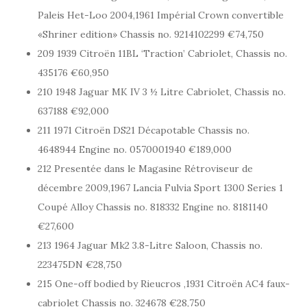
Paleis Het-Loo 2004,1961 Impérial Crown convertible
«Shriner edition» Chassis no. 9214102299 €74,750
209 1939 Citroën 11BL ‘Traction’ Cabriolet, Chassis no.
435176 €60,950
210 1948 Jaguar MK IV 3 ½ Litre Cabriolet, Chassis no.
637188 €92,000
211 1971 Citroën DS21 Décapotable Chassis no.
4648944 Engine no. 0570001940 €189,000
212 Presentée dans le Magasine Rétroviseur de
décembre 2009,1967 Lancia Fulvia Sport 1300 Series 1
Coupé Alloy Chassis no. 818332 Engine no. 8181140
€27,600
213 1964 Jaguar Mk2 3.8-Litre Saloon, Chassis no.
223475DN €28,750
215 One-off bodied by Rieucros ,1931 Citroën AC4 faux-
cabriolet Chassis no. 324678 €28,750