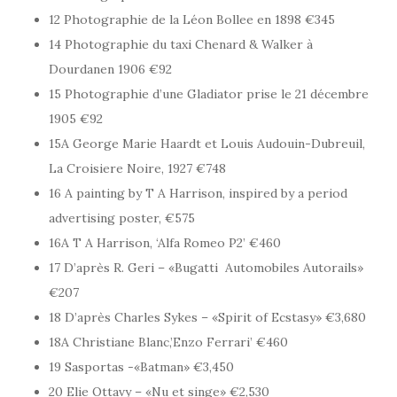
12 Photographie de la Léon Bollee en 1898 €345
14 Photographie du taxi Chenard & Walker à
Dourdanen 1906 €92
15 Photographie d’une Gladiator prise le 21 décembre
1905 €92
15A George Marie Haardt et Louis Audouin-Dubreuil,
La Croisiere Noire, 1927 €748
16 A painting by T A Harrison, inspired by a period
advertising poster, €575
16A T A Harrison, ‘Alfa Romeo P2’ €460
17 D’après R. Geri – «Bugatti  Automobiles Autorails»
€207
18 D’après Charles Sykes – «Spirit of Ecstasy» €3,680
18A Christiane Blanc,’Enzo Ferrari’ €460
19 Sasportas -«Batman» €3,450
20 Elie Ottavy – «Nu et singe» €2,530