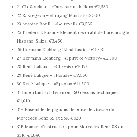
21 Ch. Soudant – «Ours sur un ballon» €2,530
22 E. Bregeon – «Praying Mantis» €2,300
23 Antoine Bofill – «Le réveil» €3,565
25 Frederick Bazin – Element decoratif de bureau siglé
Hispano-Suiza. €3,450
26 Hermann Eichberg ‘Blind Justice’ €4,370
27 Hermann Eichberg- «Spirit of Victory» €2,300
28 René Lalique – «Chrysis» €5,175
29 René Lalique – «Naïade» €8,050
30 René Lalique – «Epsom» €11,500
31 Important lot d’environ 350 dessins techniques
€1,610
31A Ensemble de pignons de boîte de vitesse de
Mercedes Benz SS et SSK €920
31B Manuel d’instruction pour Mercedes Benz SS ou
SSK. €1,840