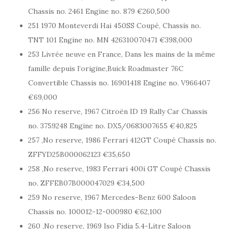
Chassis no. 2461 Engine no. 879 €260,500
251 1970 Monteverdi Hai 450SS Coupé, Chassis no.
TNT 101 Engine no. MN 426310070471 €398,000
253 Livrée neuve en France, Dans les mains de la même
famille depuis l’origine,Buick Roadmaster 76C
Convertible Chassis no. 16901418 Engine no. V966407
€69,000
256 No reserve, 1967 Citroën ID 19 Rally Car Chassis
no. 3759248 Engine no. DX5/0683007655 €40,825
257 ,No reserve, 1986 Ferrari 412GT Coupé Chassis no.
ZFFYD25B000062123 €35,650
258 ,No reserve, 1983 Ferrari 400i GT Coupé Chassis
no. ZFFEB07B000047029 €34,500
259 No reserve, 1967 Mercedes-Benz 600 Saloon
Chassis no. 100012-12-000980 €62,100
260 ,No reserve, 1969 Iso Fidia 5.4-Litre Saloon