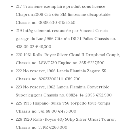
217 Troisième exemplaire produit sous licence
Chapron,2008 Citroën SM limousine décapotable
Chassis no. 00SB3210 €155,250
219 Intégralement restaurée par Vincent Crecia,
garage du Lac ,1966 Citroën DS 21 Pallas Chassis no.
438 09 02 €48,300
220 1961 Rolls-Royce Silver Cloud II Drophead Coupé,
Chassis no. LSWC730 Engine no. 365 €227,500
222 No reserve, 1966 Lancia Flaminia Zagato SS
Chassis no. 826232002111 €89,700
223 No reserve, 1962 Lancia Flaminia Convertible
Superleggera Chassis no. 88824-14-2055 €52,900
225 1935 Hispano-Suiza T56 torpédo tout-temps
Chassis no. 341 68 00 €475,000
226 1920 Rolls-Royce 40/50hp Silver Ghost Tourer,
Chassis no. 33PE €266,000