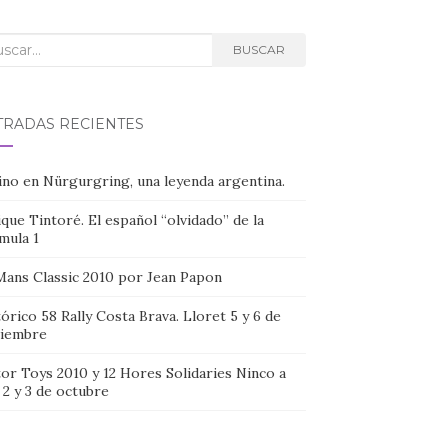
car:
BUSCAR
TRADAS RECIENTES
ino en Nürgurgring, una leyenda argentina.
que Tintoré. El español “olvidado” de la
mula 1
Mans Classic 2010 por Jean Papon
órico 58 Rally Costa Brava. Lloret 5 y 6 de
iembre
or Toys 2010 y 12 Hores Solidaries Ninco a
, 2 y 3 de octubre