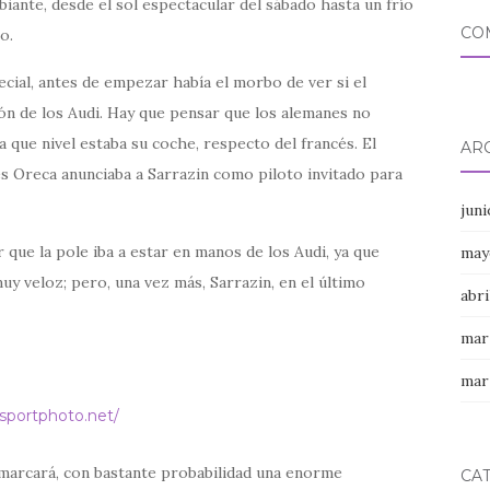
iante, desde el sol espectacular del sábado hasta un frío
CO
o.
ecial, antes de empezar había el morbo de ver si el
ón de los Audi. Hay que pensar que los alemanes no
a que nivel estaba su coche, respecto del francés. El
AR
s Oreca anunciaba a Sarrazin como piloto invitado para
jun
r que la pole iba a estar en manos de los Audi, ya que
may
y veloz; pero, una vez más, Sarrazin, en el último
abri
mar
mar
sportphoto.net/
 marcará, con bastante probabilidad una enorme
CA