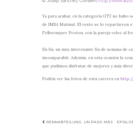
© Josep Sánchez Corralero
http://www.auto
Ya para acabar, en la categoría GT2 no hubo s
de IMSA Matmut. El resto se lo repartieron el
Felbermayer Proton, con la pareja veloz al fr
En fin, un muy interesante fin de semana de ca
incomparable. Además, en esta ocasión la zona
que pudimos disfrutar de mejores y más diver
Podéis ver las fotos de esta carrera en
http:
Navegación
RENNABTEILUNG, UN PASO MÁS
EPSILO
de