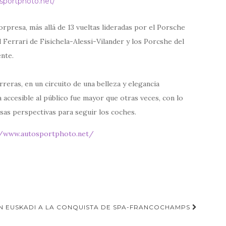
sportphoto.net/
orpresa, más allá de 13 vueltas lideradas por el Porsche
 Ferrari de Fisichela-Alessi-Vilander y los Porcshe del
ente.
rreras, en un circuito de una belleza y elegancia
 accesible al público fue mayor que otras veces, con lo
sas perspectivas para seguir los coches.
//www.autosportphoto.net/
N EUSKADI A LA CONQUISTA DE SPA-FRANCOCHAMPS