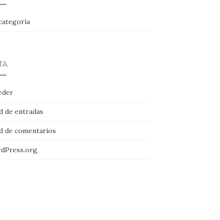
categoría
TA
eder
d de entradas
d de comentarios
dPress.org