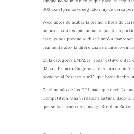
aunque no sé muy bien lo que pasó, el resultad
009 iba el primero, seguido muy de cerca por 
Poco antes de acabar la primera hora de carre
minutos, con los que su participación, a parti
caso, ya sea porque Audi se limitó a mantener
realmente alto, la diferencia se mantuvo en l
En la categoría LMP2, la “cosa” estuvo entre 
(Mazda France). En general el Acura dominó un
posición al Pescarolo #35, que había hecho un
En el mundo de los GT1, nada que decir (o much
Competition. Una verdadera lástima, dado lo
que se ha sacado de la manga Stephan Rattel, 