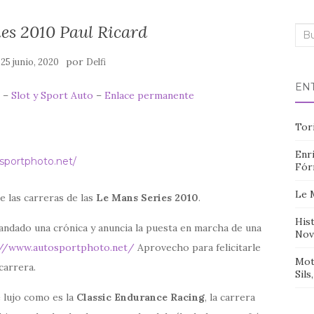
es 2010 Paul Ricard
Bus
n
por
25 junio, 2020
Delfi
EN
0 –
Slot y Sport Auto
–
Enlace permanente
Tor
Enri
sportphoto.net/
Fór
Le 
de las carreras de las
Le Mans Series 2010
.
Hist
ndado una crónica y anuncia la puesta en marcha de una
Nov
://www.autosportphoto.net/
Aprovecho para felicitarle
Mot
 carrera.
Sils
 lujo como es la
Classic Endurance Racing
, la carrera