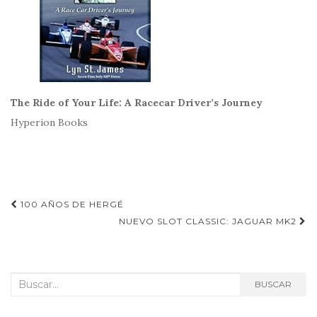
The Ride of Your Life: A Racecar Driver’s Journey
Hyperion Books
Navegación
100 AÑOS DE HERGÉ
de
NUEVO SLOT CLASSIC: JAGUAR MK2
entradas
Buscar:
BUSCAR