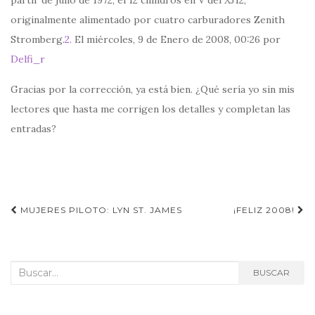
partir de julio de 1972, el 12 cilindros en V del XJ12,
originalmente alimentado por cuatro carburadores Zenith
Stromberg.
2.
El miércoles, 9 de Enero de 2008, 00:26 por
Delfi_r
Gracias por la corrección, ya está bien. ¿Qué sería yo sin mis
lectores que hasta me corrigen los detalles y completan las
entradas?
Navegación
MUJERES PILOTO: LYN ST. JAMES
¡FELIZ 2008!
de
entradas
Buscar:
BUSCAR