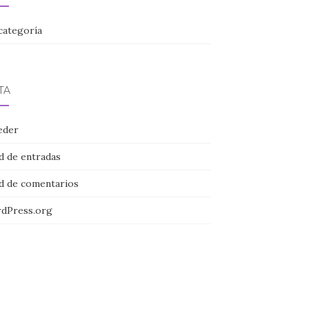
categoría
TA
eder
d de entradas
d de comentarios
dPress.org