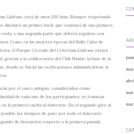
CO
erium Llafranc, será de unos 200 kms. Siempre respetando
se diseñará un primer bucle que constará de una primera
a costa, y una segunda parte que deberá seguirse con
AR
sos. Como en las mejores épocas del Rally Cales de
 Brava, el Parque Cerrado del Criterium Llafranc estará
jun
, gracias a la colaboración del Club Nàutic; la base de la
c, donde se harán las verificaciones administrativas, la
may
eos.
abri
sarán por el casco antiguo, considerados como
mar
laridad de cada uno de los participantes, se tomarán
mar
n la primera vuelta al itinerario. En el segundo giro al
o posible los tiempos de paso por todo el itinerario
egundo de desviación respecto a la primera pasada.
CA