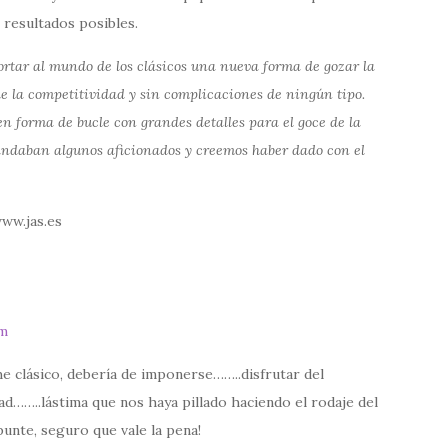
resultados posibles.
rtar al mundo de los clásicos una nueva forma de gozar la
de la competitividad y sin complicaciones de ningún tipo.
n forma de bucle con grandes detalles para el goce de la
andaban algunos aficionados y creemos haber dado con el
ww.jas.es
m
he clásico, debería de imponerse……..disfrutar del
dad……..lástima que nos haya pillado haciendo el rodaje del
unte, seguro que vale la pena!