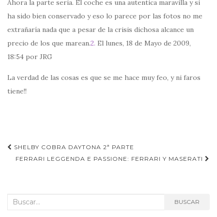
Ahora la parte seria. El coche es una autentica maravilla y si
ha sido bien conservado y eso lo parece por las fotos no me
extrañaría nada que a pesar de la crisis dichosa alcance un
precio de los que marean.
2.
El lunes, 18 de Mayo de 2009,
18:54 por JRG
La verdad de las cosas es que se me hace muy feo, y ni faros
tiene!!
Navegación
SHELBY COBRA DAYTONA 2ª PARTE
de
FERRARI LEGGENDA E PASSIONE: FERRARI Y MASERATI
entradas
Buscar:
BUSCAR