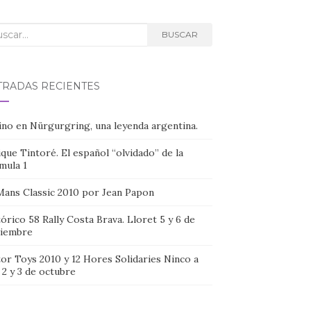
car:
BUSCAR
TRADAS RECIENTES
ino en Nürgurgring, una leyenda argentina.
que Tintoré. El español “olvidado” de la
mula 1
Mans Classic 2010 por Jean Papon
órico 58 Rally Costa Brava. Lloret 5 y 6 de
iembre
or Toys 2010 y 12 Hores Solidaries Ninco a
, 2 y 3 de octubre