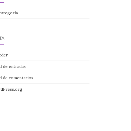
categoría
TA
eder
d de entradas
d de comentarios
dPress.org