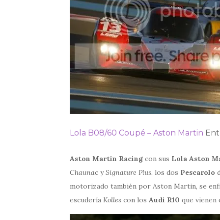
Lola B08/60 Coupé – Aston Martin
Ent
Aston Martin Racing
con sus
Lola Aston M
Chauna
c y
Signature Plus
, los dos
Pescarolo
d
motorizado también por Aston Martin, se enfr
escudería
Kolles
con los
Audi R10
que vienen 