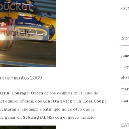
CO
AR
jun
may
renamientos 2009
abri
mar
artin
,
Courage-Oreca
de los equipos de
Hugues de
mar
el equipo oficical, dos
Ginetta Zytek
y un
Lola Coupé
entarán al enemigo a batir, que no es otro que la
de ganar en
Sebring
(ALMS) con el nuevo modelo.
CA