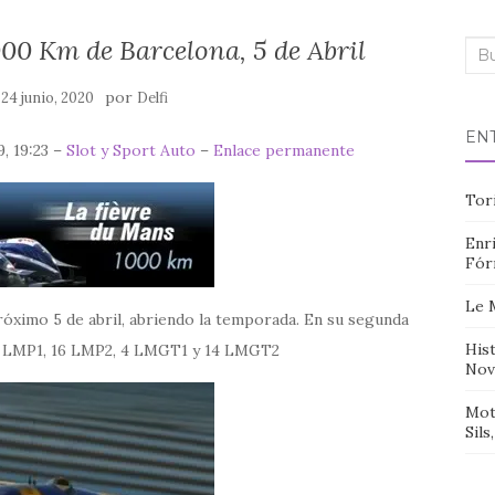
00 Km de Barcelona, 5 de Abril
Bus
n
por
24 junio, 2020
Delfi
EN
, 19:23 –
Slot y Sport Auto
–
Enlace permanente
Tor
Enri
Fór
Le 
róximo 5 de abril, abriendo la temporada. En su segunda
Hist
2 LMP1, 16 LMP2, 4 LMGT1 y 14 LMGT2
Nov
Mot
Sils