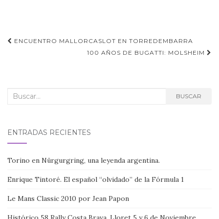
Navegación
ENCUENTRO MALLORCASLOT EN TORREDEMBARRA
de
100 AÑOS DE BUGATTI: MOLSHEIM
entradas
Buscar:
BUSCAR
ENTRADAS RECIENTES
Torino en Nürgurgring, una leyenda argentina.
Enrique Tintoré. El español “olvidado” de la Fórmula 1
Le Mans Classic 2010 por Jean Papon
Histórico 58 Rally Costa Brava. Lloret 5 y 6 de Noviembre